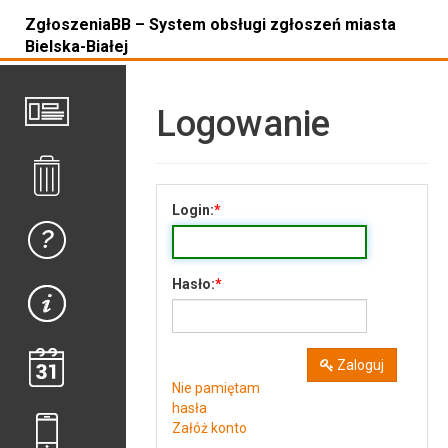
ZgłoszeniaBB – System obsługi zgłoszeń miasta
Bielska-Białej
Logowanie
Login:
Hasło:
Zaloguj
Nie pamiętam
hasła
Załóż konto