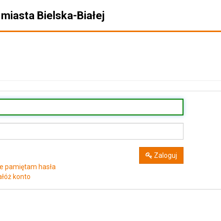
miasta Bielska-Białej
Zaloguj
ie pamiętam hasła
ałóż konto