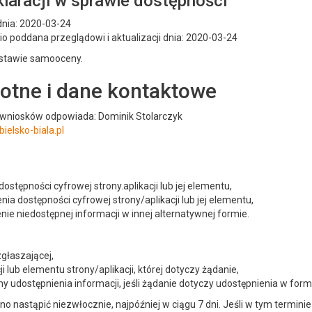
laracji w sprawie dostępności
dnia: 2020-03-24
io poddana przeglądowi i aktualizacji dnia: 2020-03-24
dstawie samooceny.
otne i dane kontaktowe
 wniosków odpowiada: Dominik Stolarczyk
ielsko-biala.pl
ostępności cyfrowej strony.aplikacji lub jej elementu,
ia dostępności cyfrowej strony/aplikacji lub jej elementu,
ie niedostępnej informacji w innej alternatywnej formie.
głaszającej,
i lub elementu strony/aplikacji, której dotyczy żądanie,
 udostępnienia informacji, jeśli żądanie dotyczy udostępnienia w formi
o nastąpić niezwłocznie, najpóźniej w ciągu 7 dni. Jeśli w tym termin