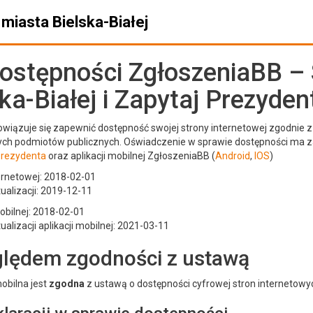
miasta Bielska-Białej
dostępności ZgłoszeniaBB –
ka-Białej i Zapytaj Prezyden
wiązuje się zapewnić dostępność swojej strony internetowej zgodnie z 
lnych podmiotów publicznych. Oświadczenie w sprawie dostępności ma 
Prezydenta
oraz aplikacji mobilnej ZgłoszeniaBB (
Android
,
IOS
)
ternetowej: 2018-02-01
tualizacji: 2019-12-11
mobilnej: 2018-02-01
tualizacji aplikacji mobilnej: 2021-03-11
ględem zgodności z ustawą
mobilna jest
zgodna
z ustawą o dostępności cyfrowej stron internetowyc