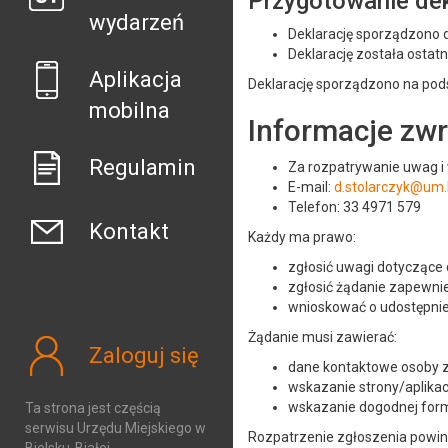
Przygotowanie dek
wydarzeń
Deklarację sporządzono 
Deklarację została ostatn
Aplikacja
Deklarację sporządzono na po
mobilna
Informacje zwr
Regulamin
Za rozpatrywanie uwag i
E-mail:
d.stolarczyk@um.b
Telefon: 33 4971 579
Kontakt
Każdy ma prawo:
zgłosić uwagi dotyczące d
zgłosić żądanie zapewnien
wnioskować o udostępnien
Żądanie musi zawierać:
Zaloguj się
dane kontaktowe osoby z
wskazanie strony/aplikacj
wskazanie dogodnej formy
Ta strona jest częścią
serwisu Urzędu Miejskiego w
Rozpatrzenie zgłoszenia powinn