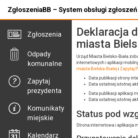
ZgłoszeniaBB – System obsługi zgłoszeń 
Deklaracja 
Zgłoszenia
miasta Biels
Odpady
Urząd Miasta Bielsko-Biała zobo
komunalne
internetowych i aplikacji mobi
miasta Bielska-Białej
i
Zapytaj 
Data publikacji strony in
Zapytaj
Data ostatniej istotnej ak
prezydenta
Data publikacji aplikacji 
Data ostatniej istotnej ak
Komunikaty
Status pod wz
miejskie
Strona internetowa i aplikacja 
Kalendarz