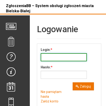
ZgłoszeniaBB – System obsługi zgłoszeń miasta
Bielska-Białej
Logowanie
Login:
Hasło:
Zaloguj
Nie pamiętam
hasła
Załóż konto